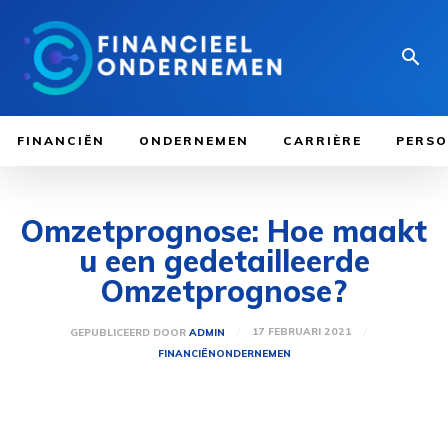
FINANCIËN
ONDERNEMEN
CARRIÈRE
PERSO
Omzetprognose: Hoe maakt
u een gedetailleerde
Omzetprognose?
17 FEBRUARI 2021
GEPUBLICEERD DOOR
ADMIN
FINANCIËN
ONDERNEMEN