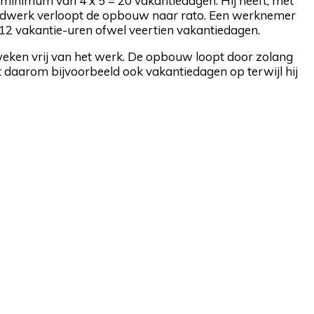
inimum van 4 x 5 = 20 vakantiedagen. Hij heeft, met
tijdwerk verloopt de opbouw naar rato. Een werknemer
 112 vakantie-uren ofwel veertien vakantiedagen.
r weken vrij van het werk. De opbouw loopt door zolang
daarom bijvoorbeeld ook vakantiedagen op terwijl hij