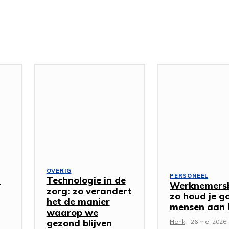
OVERIG
PERSONEEL
f
Technologie in de
Werknemers
zorg: zo verandert
zo houd je g
het de manier
mensen aan 
waarop we
gezond blijven
Henk
-
26 mei 2026