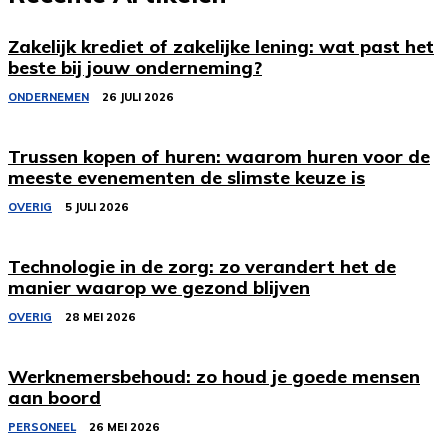
Zakelijk krediet of zakelijke lening: wat past het
beste bij jouw onderneming?
ONDERNEMEN
26 JULI 2026
Trussen kopen of huren: waarom huren voor de
meeste evenementen de slimste keuze is
OVERIG
5 JULI 2026
Technologie in de zorg: zo verandert het de
manier waarop we gezond blijven
OVERIG
28 MEI 2026
Werknemersbehoud: zo houd je goede mensen
aan boord
PERSONEEL
26 MEI 2026