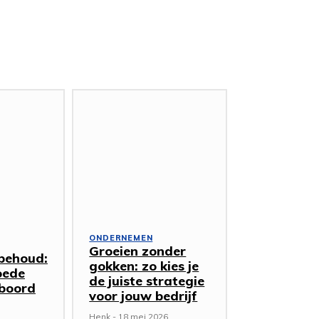
ONDERNEMEN
Groeien zonder
behoud:
gokken: zo kies je
oede
de juiste strategie
boord
voor jouw bedrijf
Henk
-
18 mei 2026