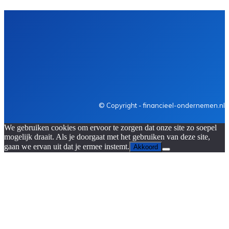
Financiën
Ondernemen
Carrière
Personeel
Verzekeri
© Copyright - financieel-ondernemen.nl
We gebruiken cookies om ervoor te zorgen dat onze site zo soepel
mogelijk draait. Als je doorgaat met het gebruiken van deze site,
gaan we ervan uit dat je ermee instemt.
Akkoord