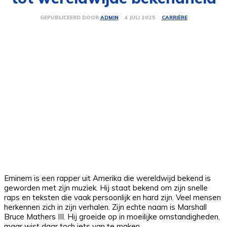
CARRIÈRE
4 JULI 2025
GEPUBLICEERD DOOR
ADMIN
Eminem is een rapper uit Amerika die wereldwijd bekend is
geworden met zijn muziek. Hij staat bekend om zijn snelle
raps en teksten die vaak persoonlijk en hard zijn. Veel mensen
herkennen zich in zijn verhalen. Zijn echte naam is Marshall
Bruce Mathers III. Hij groeide op in moeilijke omstandigheden,
maar wist daar toch iets van te maken.