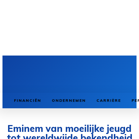
FINANCIËN
ONDERNEMEN
CARRIÈRE
PE
Eminem van moeilijke jeugd
tot wereldwijde bekendheid