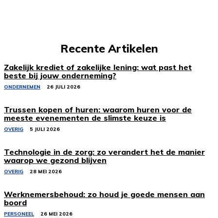
Recente Artikelen
Zakelijk krediet of zakelijke lening: wat past het
beste bij jouw onderneming?
ONDERNEMEN
26 JULI 2026
Trussen kopen of huren: waarom huren voor de
meeste evenementen de slimste keuze is
OVERIG
5 JULI 2026
Technologie in de zorg: zo verandert het de manier
waarop we gezond blijven
OVERIG
28 MEI 2026
Werknemersbehoud: zo houd je goede mensen aan
boord
PERSONEEL
26 MEI 2026