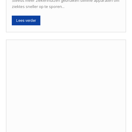
Steeds meer ziekenhuizen gebruiken slimme apparaten om
ziektes sneller op te sporen...
Lees verder