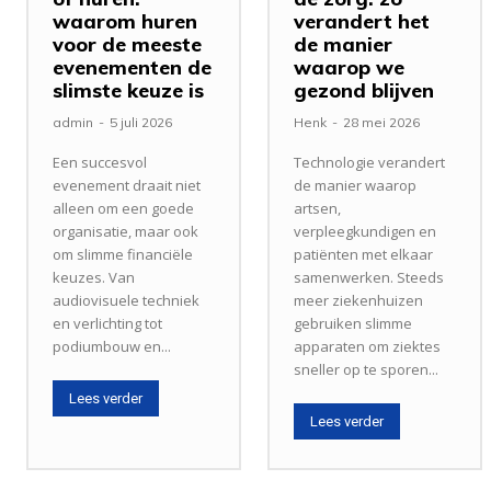
waarom huren
verandert het
voor de meeste
de manier
evenementen de
waarop we
slimste keuze is
gezond blijven
admin
-
5 juli 2026
Henk
-
28 mei 2026
Een succesvol
Technologie verandert
evenement draait niet
de manier waarop
alleen om een goede
artsen,
organisatie, maar ook
verpleegkundigen en
om slimme financiële
patiënten met elkaar
keuzes. Van
samenwerken. Steeds
audiovisuele techniek
meer ziekenhuizen
en verlichting tot
gebruiken slimme
podiumbouw en...
apparaten om ziektes
sneller op te sporen...
Lees verder
Lees verder