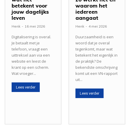
betekent voor
waarom het
jouw dagelijks
iedereen
leven
aangaat
Henk
-
16 mei 2026
Henk
-
4 mei 2026
Digitalisering is overal.
Duurzaamheid is een
Je betaalt met je
woord dat je overal
telefoon, vraagt een
tegenkomt, maar wat
uittreksel aan via een
betekent het eigenlijk in
website en leest de
de praktijk? De
krant op een scherm.
bekendste omschrijving
Wat vroeger...
komt uit een VN-rapport
uit...
Lees verder
Lees verder