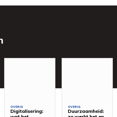
n
OVERIG
OVERIG
Digitalisering:
Duurzaamheid:
wat het
zo werkt het en