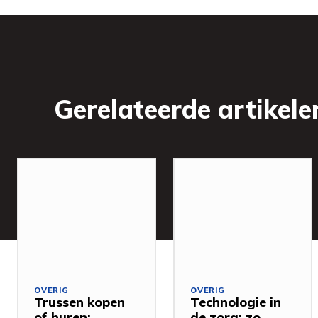
Gerelateerde artikele
OVERIG
OVERIG
Trussen kopen
Technologie in
of huren:
de zorg: zo