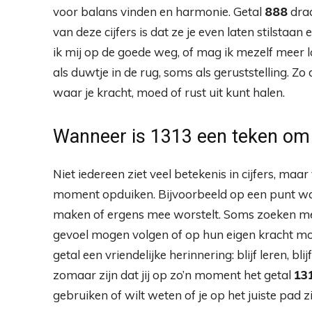
voor balans vinden en harmonie. Getal
888
draa
van deze cijfers is dat ze je even laten stilstaan
ik mij op de goede weg, of mag ik mezelf meer l
als duwtje in de rug, soms als geruststelling. Z
waar je kracht, moed of rust uit kunt halen.
Wanneer is 1313 een teken om 
Niet iedereen ziet veel betekenis in cijfers, maar
moment opduiken. Bijvoorbeeld op een punt waar
maken of ergens mee worstelt. Soms zoeken me
gevoel mogen volgen of op hun eigen kracht mo
getal een vriendelijke herinnering: blijf leren, b
zomaar zijn dat jij op zo’n moment het getal
13
gebruiken of wilt weten of je op het juiste pad zi