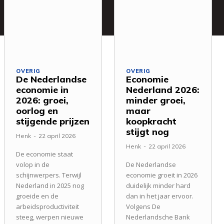
OVERIG
OVERIG
De Nederlandse
Economie
economie in
Nederland 2026:
2026: groei,
minder groei,
oorlog en
maar
stijgende prijzen
koopkracht
stijgt nog
Henk
-
22 april 2026
Henk
-
22 april 2026
De economie staat
volop in de
De Nederlandse
schijnwerpers. Terwijl
economie groeit in 2026
Nederland in 2025 nog
duidelijk minder hard
groeide en de
dan in het jaar ervoor.
arbeidsproductiviteit
Volgens De
steeg, werpen nieuwe
Nederlandsche Bank