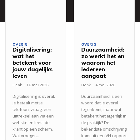
OVERIG
OVERIG
Digitalisering:
Duurzaamheid:
wat het
zo werkt het en
betekent voor
waarom het
jouw dagelijks
iedereen
leven
aangaat
Henk
-
16 mei 2026
Henk
-
4 mei 2026
Digitalisering is overal.
Duurzaamheid is een
Je betaalt met je
woord dat je overal
telefoon, vraagt een
tegenkomt, maar wat
uittreksel aan via een
betekent het eigenlijk in
website en leest de
de praktijk? De
krant op een scherm.
bekendste omschrijving
Wat vroeger...
komt uit een VN-rapport