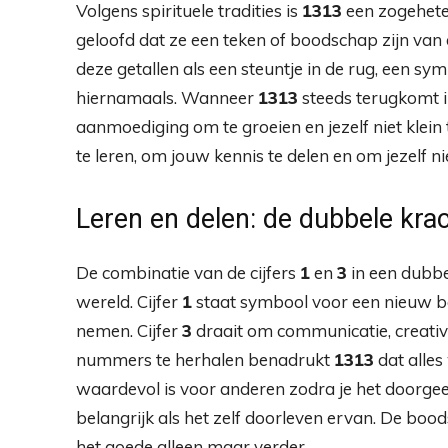
Volgens spirituele tradities is
1313
een zogehet
geloofd dat ze een teken of boodschap zijn van
deze getallen als een steuntje in de rug, een s
hiernamaals. Wanneer
1313
steeds terugkomt in
aanmoediging om te groeien en jezelf niet klein
te leren, om jouw kennis te delen en om jezelf ni
Leren en delen: de dubbele krac
De combinatie van de cijfers
1
en
3
in een dubbel
wereld. Cijfer
1
staat symbool voor een nieuw begin
nemen. Cijfer
3
draait om communicatie, creativi
nummers te herhalen benadrukt
1313
dat alles
waardevol is voor anderen zodra je het doorgee
belangrijk als het zelf doorleven ervan. De boods
het goede alleen maar verder.