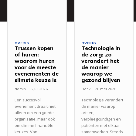
OVERIG
OVERIG
Trussen kopen
Technologie in
of huren:
de zorg: zo
waarom huren
verandert het
voor de meeste
de manier
evenementen de
waarop we
slimste keuze is
gezond blijven
admin
-
5 juli 2026
Henk
-
28 mei 2026
Een succesvol
Technologie verandert
evenement draait niet
de manier waarop
alleen om een goede
artsen,
organisatie, maar ook
verpleegkundigen en
om slimme financiële
patiënten met elkaar
keuzes. Van
samenwerken. Steeds