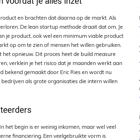
 voordat je alles inzet
roduct en brachten dat daarna op de markt. Als
 verloren. De lean startup methode draait dat om. Je
an je product, ook wel een minimum viable product
kt op om te zien of mensen het willen gebruiken.
t het opnieuw. Dit proces heet de build measure
eren, verklein je het risico dat je maanden werkt aan
rd bekend gemaakt door Eric Ries en wordt nu
edrijven als grote organisaties die intern willen
steerders
. In het begin is er weinig inkomen, maar wel veel
rne financiering. Een veelgebruikte vorm is