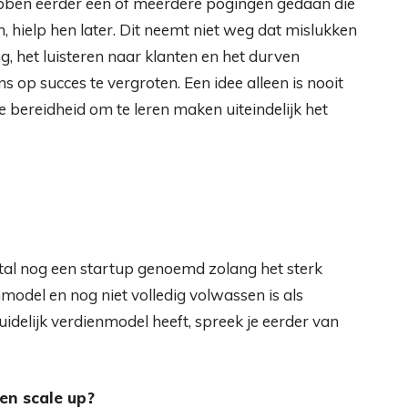
ebben eerder een of meerdere pogingen gedaan die
 hielp hen later. Dit neemt niet weg dat mislukken
ng, het luisteren naar klanten en het durven
 op succes te vergroten. Een idee alleen is nooit
 bereidheid om te leren maken uiteindelijk het
stal nog een startup genoemd zolang het sterk
model en nog niet volledig volwassen is als
duidelijk verdienmodel heeft, spreek je eerder van
een scale up?