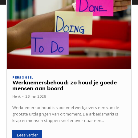
PERSONEEL
Werknemersbehoud: zo houd je goede
mensen aan boord
Henk
-
26 mei 2026
Werknemersbehoud is voor veel werkgevers een van de
grootste uitdagingen van dit moment. De arbeidsmarkt is
krap en mensen stappen sneller over naar een...
Lees verder