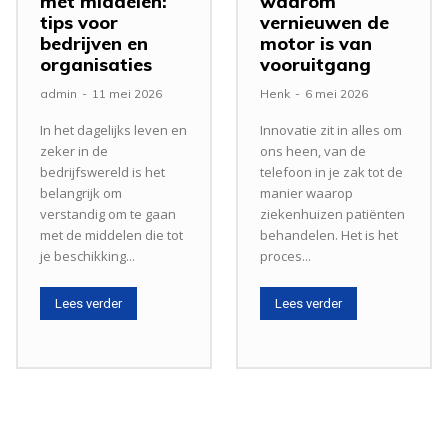
met middelen:
waarom
tips voor
vernieuwen de
bedrijven en
motor is van
organisaties
vooruitgang
admin
-
11 mei 2026
Henk
-
6 mei 2026
In het dagelijks leven en
Innovatie zit in alles om
zeker in de
ons heen, van de
bedrijfswereld is het
telefoon in je zak tot de
belangrijk om
manier waarop
verstandig om te gaan
ziekenhuizen patiënten
met de middelen die tot
behandelen. Het is het
je beschikking...
proces...
Lees verder
Lees verder