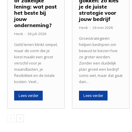
of zakelijke
gokken: zo kies
lening: wat past
je de juiste
het beste bij
strategie voor
jouw
jouw bedrijf
onderneming?
Henk
-
18 mei 2026
Henk
-
26 juli 2026
Groeistrategieën
Geld lenen klinkt simpel,
helpen bedrijven om
maar de vorm die je
bewust te kiezen hoe
kiest maakt een groot
ze groter worden.
verschil voor je
Zonder een duidelijk
maandlasten, je
plan groeit een bedrijf
flexibiliteit en de totale
soms wel, maar dat gaat
kosten. Veel...
dan...
Lees verder
Lees verder