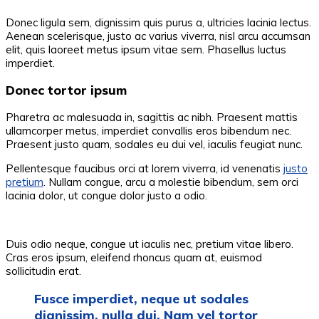
Donec ligula sem, dignissim quis purus a, ultricies lacinia lectus.
Aenean scelerisque, justo ac varius viverra, nisl arcu accumsan
elit, quis laoreet metus ipsum vitae sem. Phasellus luctus
imperdiet.
Donec tortor ipsum
Pharetra ac malesuada in, sagittis ac nibh. Praesent mattis
ullamcorper metus, imperdiet convallis eros bibendum nec.
Praesent justo quam, sodales eu dui vel, iaculis feugiat nunc.
Pellentesque faucibus orci at lorem viverra, id venenatis
justo
pretium
. Nullam congue, arcu a molestie bibendum, sem orci
lacinia dolor, ut congue dolor justo a odio.
Duis odio neque, congue ut iaculis nec, pretium vitae libero.
Cras eros ipsum, eleifend rhoncus quam at, euismod
sollicitudin erat.
Fusce imperdiet, neque ut sodales
dignissim, nulla dui. Nam vel tortor