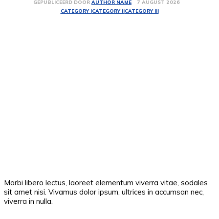
7 AUGUST 2026
GEPUBLICEERD DOOR
AUTHOR NAME
CATEGORY I
CATEGORY II
CATEGORY III
Morbi libero lectus, laoreet elementum viverra vitae, sodales
sit amet nisi. Vivamus dolor ipsum, ultrices in accumsan nec,
viverra in nulla.